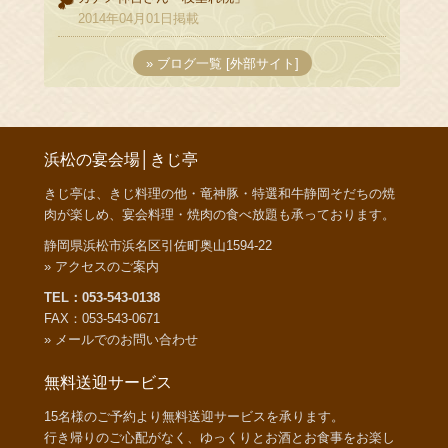
2014年04月01日掲載
» ブログ一覧 [外部サイト]
浜松の宴会場│きじ亭
きじ亭は、きじ料理の他・竜神豚・特選和牛静岡そだちの焼
肉が楽しめ、宴会料理・焼肉の食べ放題も承っております。
静岡県浜松市浜名区引佐町奥山1594-22
» アクセスのご案内
TEL：053-543-0138
FAX：053-543-0671
» メールでのお問い合わせ
無料送迎サービス
15名様のご予約より無料送迎サービスを承ります。
行き帰りのご心配がなく、ゆっくりとお酒とお食事をお楽し