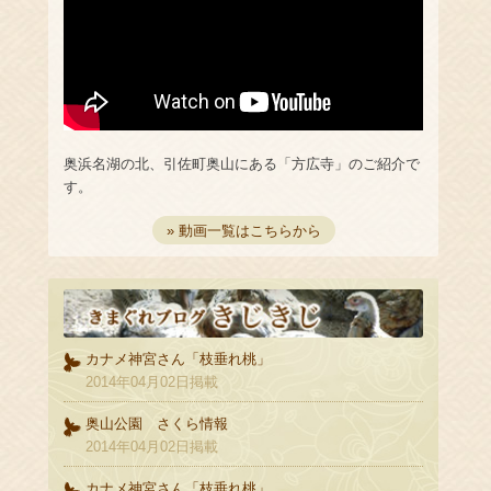
奥浜名湖の北、引佐町奥山にある「方広寺」のご紹介で
す。
» 動画一覧はこちらから
カナメ神宮さん「枝垂れ桃」
2014年04月02日掲載
奥山公園 さくら情報
2014年04月02日掲載
カナメ神宮さん「枝垂れ桃」